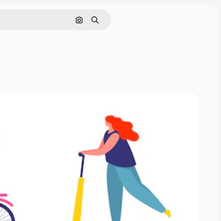
画像で検索
検索