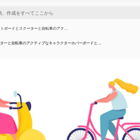
ートボードとスクーターと自転車のアク…
スケートボードとスクーターと自転車のアクティブなキャラクターホバーボードと電気一輪車ストリート夏の活動屋外輸送ベクトルセットとしてさまざまな車両の若者