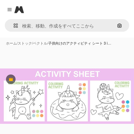
Magnific
Close menu
画像で
ホーム
/
ストック
/
ベクトル
/
子供向けのアクティビティ シート 3 i…
Premium