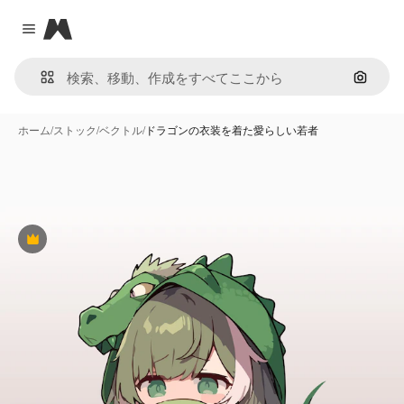
Magnific
Close menu
画像で
ホーム
/
ストック
/
ベクトル
/
ドラゴンの衣装を着た愛らしい若者
Premium