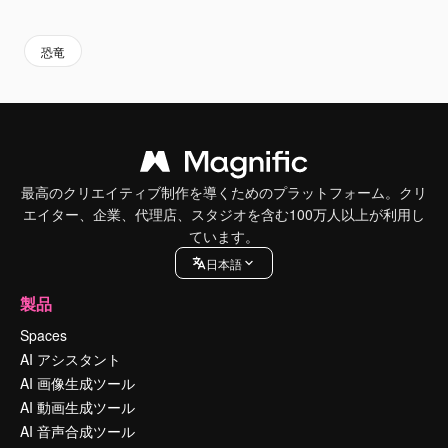
Premium
Premium
Premium
Premium
AIによっ
恐竜
最高のクリエイティブ制作を導くためのプラットフォーム。クリ
エイター、企業、代理店、スタジオを含む100万人以上が利用し
ています。
日本語
製品
Spaces
AI アシスタント
AI 画像生成ツール
AI 動画生成ツール
AI 音声合成ツール