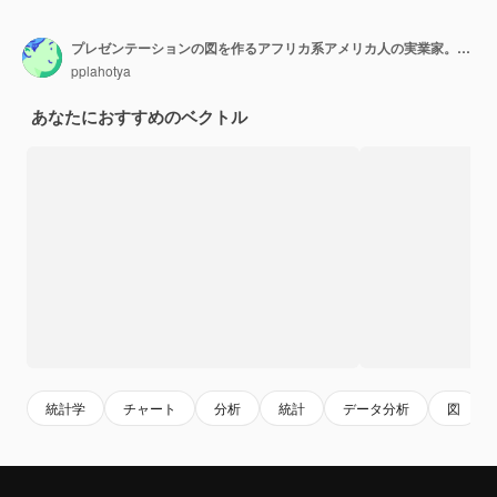
プレゼンテーションの図を作るアフリカ系アメリカ人の実業家。ボード上のグラフ、図、インフォグラフィック、統計情報を含むビジネスレポート。ビジネス分析と戦略
pplahotya
あなたにおすすめのベクトル
統計学
チャート
分析
統計
データ分析
図