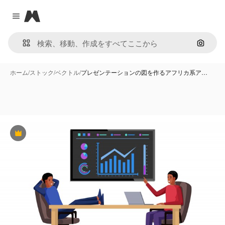
Magnific
Close menu
画像で
ホーム
/
ストック
/
ベクトル
/
プレゼンテーションの図を作るアフリカ系ア…
Premium