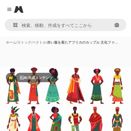
Magnific
Close menu
画像で
ホーム
/
ストック
/
ベクトル
/
赤い服を着たアフリカのカップル 文化ファ…
AI 生成コンテンツ
Premium