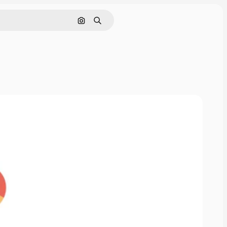
画像で検索
検索