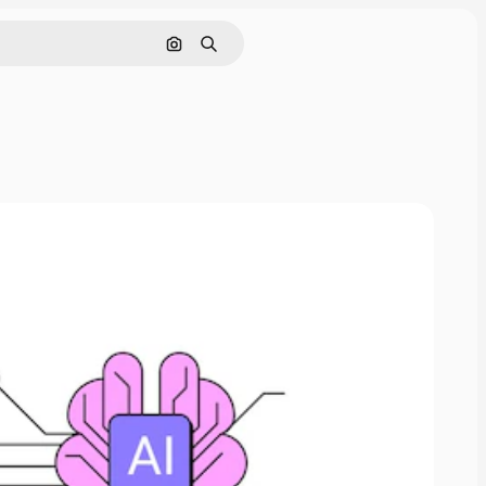
画像で検索
検索