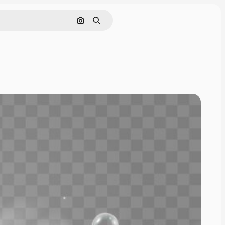
画像で検索
検索