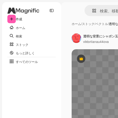
作成
ホーム
/
ストック
/
ベクトル
/
透明
ホーム
検索
透明な背景にシャボン玉
viktoriianau44ova
ストック
もっと詳しく
Premium
すべてのツール