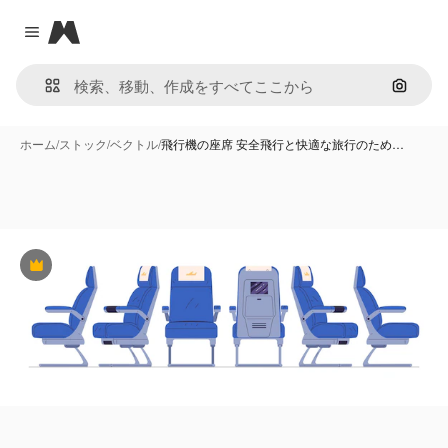
Magnific
Close menu
画像で
ホーム
/
ストック
/
ベクトル
/
飛行機の座席 安全飛行と快適な旅行のため…
Premium