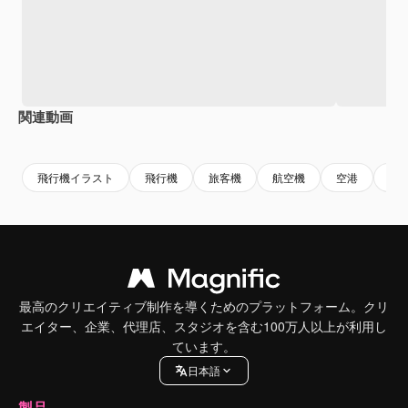
関連動画
Premium
Premium
飛行機イラスト
飛行機
旅客機
航空機
空港
椅
最高のクリエイティブ制作を導くためのプラットフォーム。クリ
エイター、企業、代理店、スタジオを含む100万人以上が利用し
ています。
日本語
製品