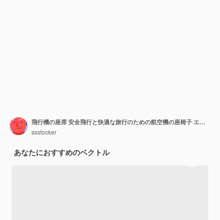
飛行機の座席 安全飛行と快適な旅行のための航空機の座椅子 エコノミービジネスクラスの飛行機内 内部 孤立した椅子 飛行機 スペースクラスのベクトルイラストレーション
ssstocker
あなたにおすすめのベクトル