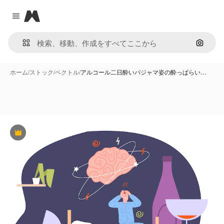
Magnific
Close menu
画像で
ホーム
/
ストック
/
ベクトル
/
アルコール二日酔いパジャマ姿の酔っぱらい…
Premium