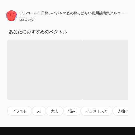
アルコール二日酔いパジャマ姿の酔っぱらい乱用後病気アルコール損傷健康脳悪い習慣飲酒ワイン ボトル悲しい常習者酒飲み強い有毒アルコール依存症ベクトル図
ssstocker
あなたにおすすめのベクトル
イラスト
人
大人
悩み
イラスト人々
人物イラ