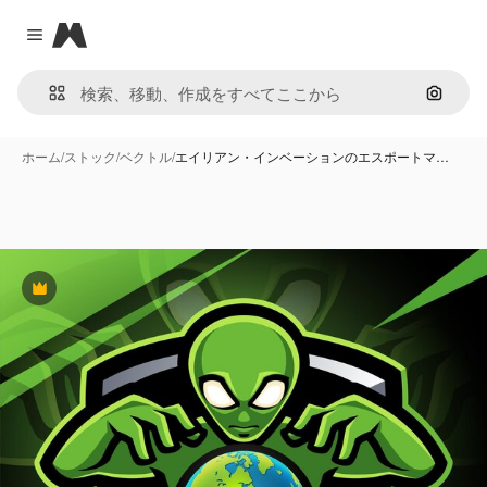
Magnific
Close menu
画像で
ホーム
/
ストック
/
ベクトル
/
エイリアン・インベーションのエスポートマ…
Premium