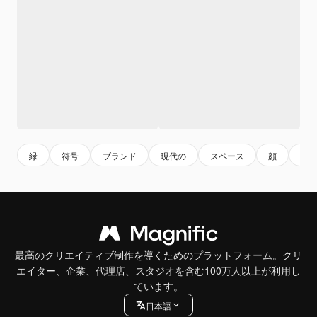
緑
符号
ブランド
現代の
スペース
顔
ス
最高のクリエイティブ制作を導くためのプラットフォーム。クリ
エイター、企業、代理店、スタジオを含む100万人以上が利用し
ています。
日本語