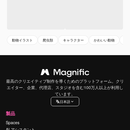
動物イラスト
爬虫類
キャラクター
かわいい動物
マ
最高のクリエイティブ制作を導くためのプラットフォーム。クリ
エイター、企業、代理店、スタジオを含む100万人以上が利用し
ています。
日本語
製品
Spaces
AI アシスタント