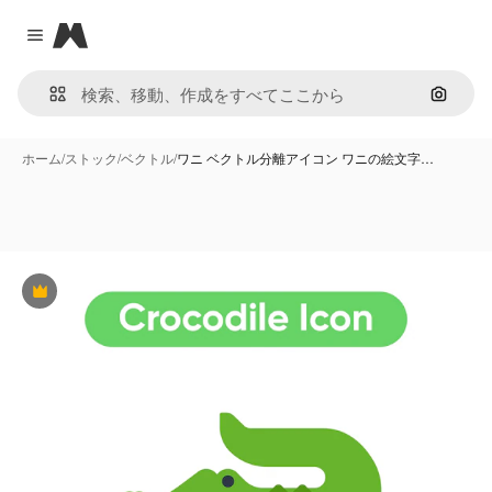
Magnific
Close menu
画像で
ホーム
/
ストック
/
ベクトル
/
ワニ ベクトル分離アイコン ワニの絵文字…
Premium