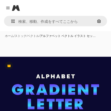
Magnific
Close menu
画像で
ホーム
/
ストック
/
ベクトル
/
アルファベット ベクトル イラスト セッ…
Premium