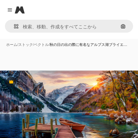
Magnific
Close menu
画像で
ホーム
/
ストック
/
ベクトル
/
秋の日の出の際に有名なアルプス湖ブライエ…
Premium