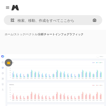
Magnific
Close menu
画像で
ホーム
/
ストック
/
ベクトル
/
分析チャートインフォグラフィック
Premium