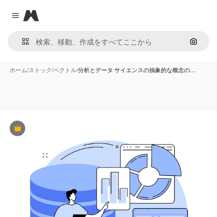
Magnific
Close menu
画像で
ホーム
/
ストック
/
ベクトル
/
分析とデータ サイエンスの抽象的な概念の…
Premium