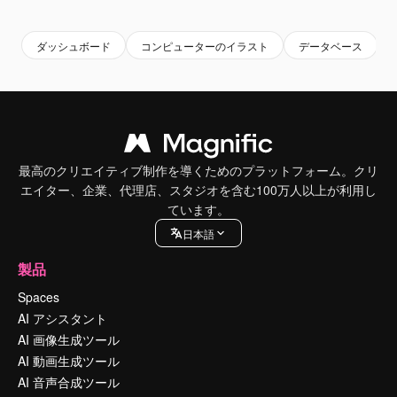
Premium
Premium
Premium
Premium
ダッシュボード
コンピューターのイラスト
データベース
最高のクリエイティブ制作を導くためのプラットフォーム。クリ
エイター、企業、代理店、スタジオを含む100万人以上が利用し
ています。
日本語
製品
Spaces
AI アシスタント
AI 画像生成ツール
AI 動画生成ツール
AI 音声合成ツール