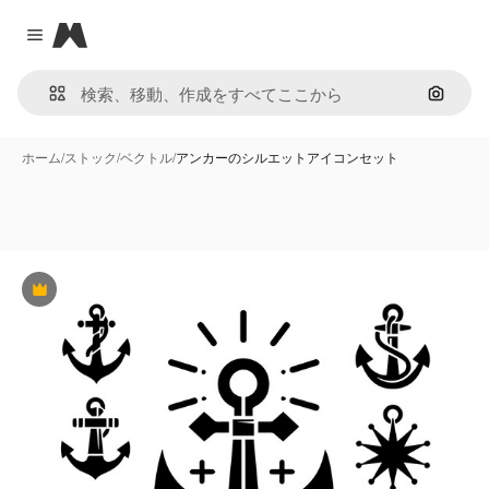
Magnific
Close menu
画像で
ホーム
/
ストック
/
ベクトル
/
アンカーのシルエットアイコンセット
Premium