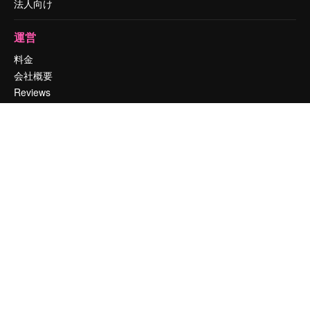
法人向け
運営
料金
会社概要
Reviews
採用情報
検索トレンド
ブログ
イベント
Slidesgo
コンテンツを販売する
プレスルーム
magnific.aiをお探しですか？
お問い合わせ
顧客サポート
Instagram