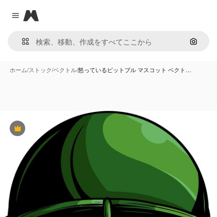
Magnific
Close menu
画像で
ホーム
/
ストック
/
ベクトル
/
怒っているピットブル マスコット ベクト…
Premium