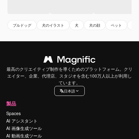
ブルドッグ
犬のイラスト
犬
犬の顔
ペット
動
最高のクリエイティブ制作を導くためのプラットフォーム。クリ
エイター、企業、代理店、スタジオを含む100万人以上が利用し
ています。
日本語
製品
Spaces
AI アシスタント
AI 画像生成ツール
AI 動画生成ツール