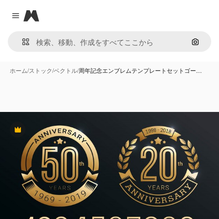
Magnific
Close menu
画像で
ホーム
/
ストック
/
ベクトル
/
周年記念エンブレムテンプレートセットゴー…
Premium