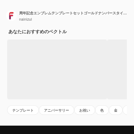
周年記念エンブレムテンプレートセットゴールドナンバースタイルのデザイン
nainizul
あなたにおすすめのベクトル
テンプレート
アニバーサリー
お祝い
色
金
セ