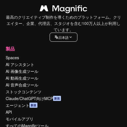
最高のクリエイティブ制作を導くためのプラットフォーム。クリ
エイター、企業、代理店、スタジオを含む100万人以上が利用し
ています。
日本語
製品
Spaces
AI アシスタント
AI 画像生成ツール
AI 動画生成ツール
AI 音声合成ツール
ストックコンテンツ
Claude/ChatGPT向けMCP
新規
エージェント
新規
API
モバイルアプリ
すべてのMagnificツール