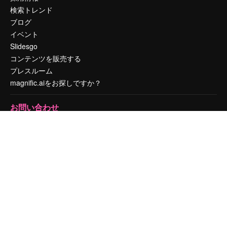
検索トレンド
ブログ
イベント
Slidesgo
コンテンツを販売する
プレスルーム
magnific.aiをお探しですか？
お問い合わせ
顧客サポート
Instagram
YouTube
LinkedIn
TikTok
Discord
X
Reddit