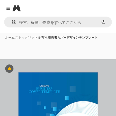
Magnific
Close menu
画像で
ホーム
/
ストック
/
ベクトル
/
年次報告書カバーデザインテンプレート
Premium