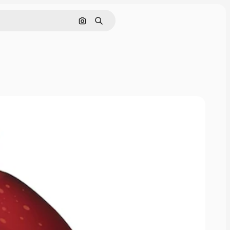
画像で検索
検索