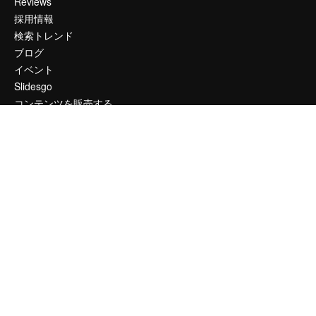
Reviews
採用情報
検索トレンド
ブログ
イベント
Slidesgo
コンテンツを販売する
プレスルーム
magnific.aiをお探しですか？
お問い合わせ
顧客サポート
Instagram
YouTube
LinkedIn
TikTok
Discord
X
Reddit