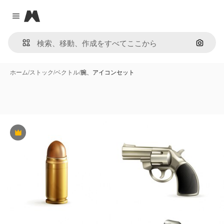
Magnific
Close menu
画像で
ホーム
/
ストック
/
ベクトル
/
腕、アイコンセット
Premium