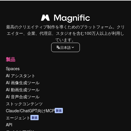
最高のクリエイティブ制作を導くためのプラットフォーム。クリ
エイター、企業、代理店、スタジオを含む100万人以上が利用し
ています。
日本語
製品
Spaces
AI アシスタント
AI 画像生成ツール
AI 動画生成ツール
AI 音声合成ツール
ストックコンテンツ
Claude/ChatGPT向けMCP
新規
エージェント
新規
API