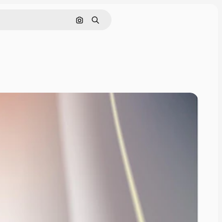
画像で検索
検索