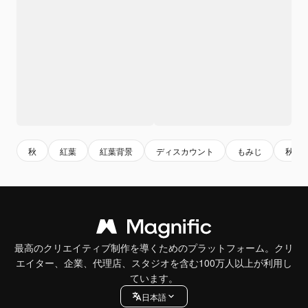
秋
紅葉
紅葉背景
ディスカウント
もみじ
秋の
最高のクリエイティブ制作を導くためのプラットフォーム。クリ
エイター、企業、代理店、スタジオを含む100万人以上が利用し
ています。
日本語