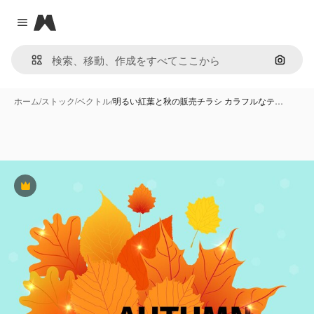
Magnific
Close menu
画像で
ホーム
/
ストック
/
ベクトル
/
明るい紅葉と秋の販売チラシ カラフルなテ…
Premium