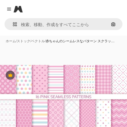
Magnific
Close menu
画像で
ホーム
/
ストック
/
ベクトル
/
赤ちゃんのシームレスなパターン スクラッ…
Premium