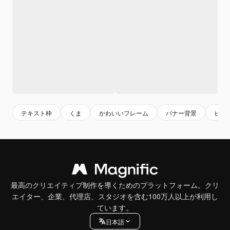
テキスト枠
くま
かわいいフレーム
バナー背景
ビン
最高のクリエイティブ制作を導くためのプラットフォーム。クリ
エイター、企業、代理店、スタジオを含む100万人以上が利用し
ています。
日本語