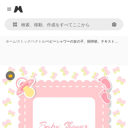
Magnific
Close menu
画像で
ホーム
/
ストック
/
ベクトル
/
ベビーシャワーの女の子、招待状。テキスト…
Premium