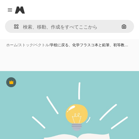
Magnific
Close menu
画像で
ホーム
/
ストック
/
ベクトル
/
学校に戻る、化学フラスコ本と鉛筆、初等教…
Premium