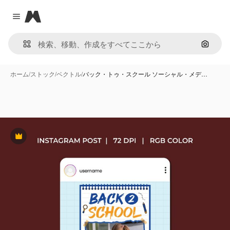
Magnific
Close menu
画像で
ホーム
/
ストック
/
ベクトル
/
バック・トゥ・スクール ソーシャル・メデ…
Premium