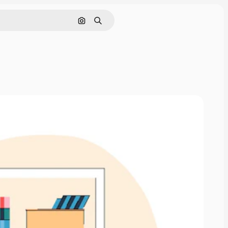
画像で検索
検索