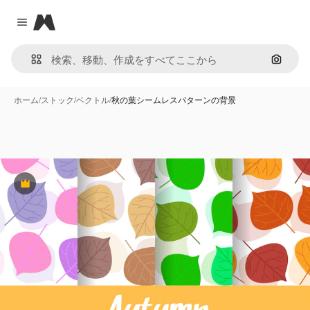
Magnific
Close menu
画像で
ホーム
/
ストック
/
ベクトル
/
秋の葉シームレスパターンの背景
Premium