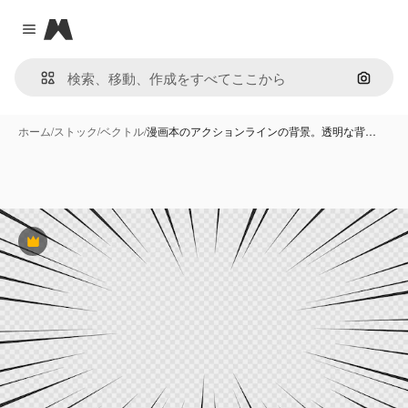
Magnific
Close menu
画像で
ホーム
/
ストック
/
ベクトル
/
漫画本のアクションラインの背景。透明な背…
Premium