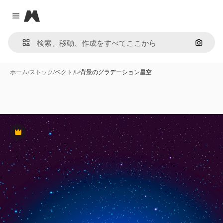
Magnific
Close menu
画像で
ホーム
/
ストック
/
ベクトル
/
背景のグラデーション星空
Premium