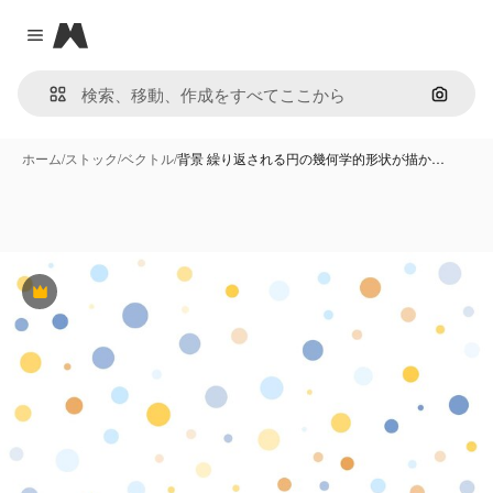
Magnific
Close menu
画像で
ホーム
/
ストック
/
ベクトル
/
背景 繰り返される円の幾何学的形状が描か…
Premium