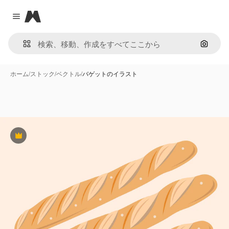
Magnific
Close menu
画像で
ホーム
/
ストック
/
ベクトル
/
バゲットのイラスト
Premium