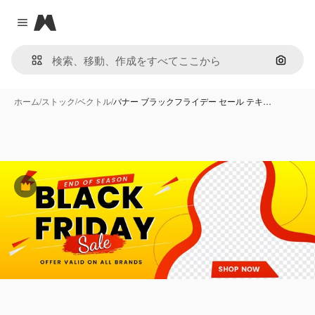
Magnific
Close menu
画像で
ホーム
/
ストック
/
ベクトル
/
バナー ブラックフライデー セール テキ…
Premium