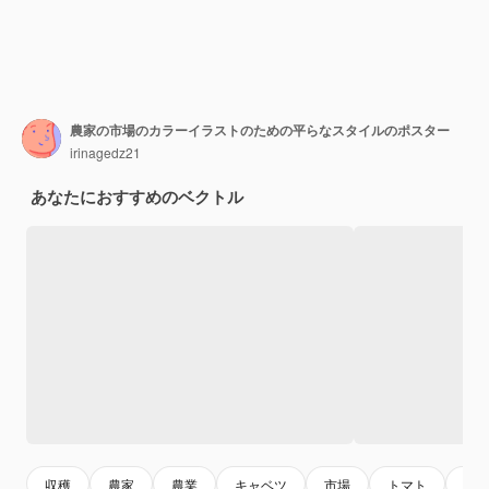
農家の市場のカラーイラストのための平らなスタイルのポスター
irinagedz21
あなたにおすすめのベクトル
収穫
農家
農業
キャベツ
市場
トマト
レ