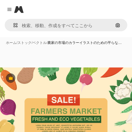
Magnific
Close menu
画像で
ホーム
/
ストック
/
ベクトル
/
農家の市場のカラーイラストのための平らな…
Premium