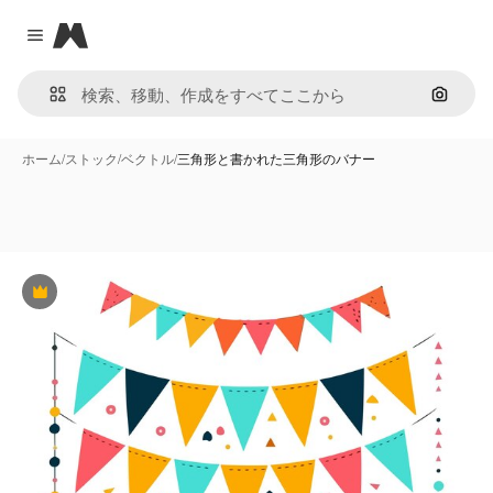
Magnific
Close menu
画像で
ホーム
/
ストック
/
ベクトル
/
三角形と書かれた三角形のバナー
Premium