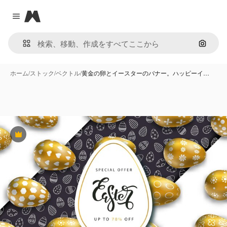
Magnific
Close menu
画像で
ホーム
/
ストック
/
ベクトル
/
黄金の卵とイースターのバナー。ハッピーイ…
Premium