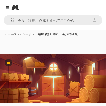
Magnific
Close menu
画像で
ホーム
/
ストック
/
ベクトル
/
納屋, 内部, 農村, 田舎, 木製の建…
Premium