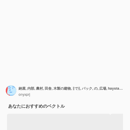
納屋, 内部, 農村, 田舎, 木製の建物, ∥で∥, パック, の, 広場, haystacks, 正確, ベクトル, 漫画, 背景, の, 村
onyxprj
あなたにおすすめのベクトル