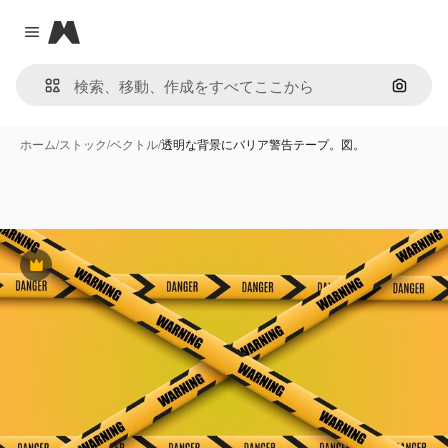
Magnific
Close menu
画像で
ホーム
/
ストック
/
ベクトル
/
透明な背景にバリア警告テープ。図。
Premium