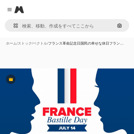
Magnific
Close menu
画像で
ホーム
/
ストック
/
ベクトル
/
フランス革命記念日国民の幸せな休日フラン…
Premium