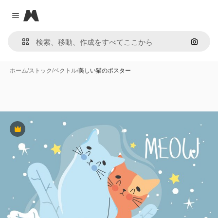
Magnific
Close menu
画像で
ホーム
/
ストック
/
ベクトル
/
美しい猫のポスター
Premium