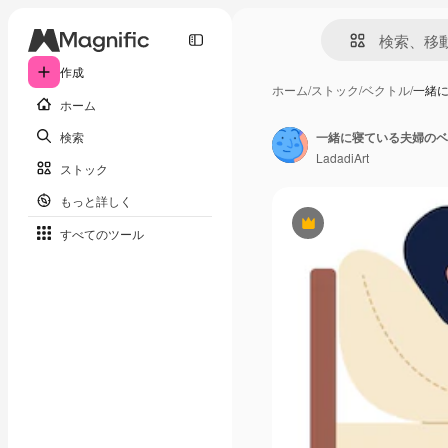
作成
ホーム
/
ストック
/
ベクトル
/
一緒に
ホーム
検索
一緒に寝ている夫婦のベ
LadadiArt
ストック
もっと詳しく
Premium
すべてのツール