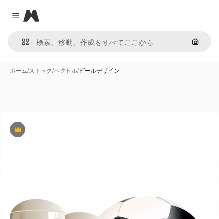
Magnific
Close menu
画像で
ホーム
/
ストック
/
ベクトル
/
ビールデザイン
Premium