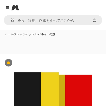
Magnific
Close menu
画像で
ホーム
/
ストック
/
ベクトル
/
ベルギーの旗
Premium