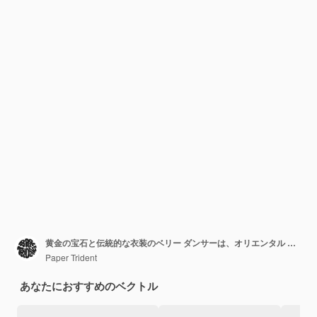
黄金の宝石と伝統的な衣装のベリー ダンサーは、オリエンタル トルコ エジプト ダンスを踊るパフォーマーを実行します。女性はアラビアン音楽に移動します。白のフラット分離ベクトル図
Paper Trident
あなたにおすすめのベクトル