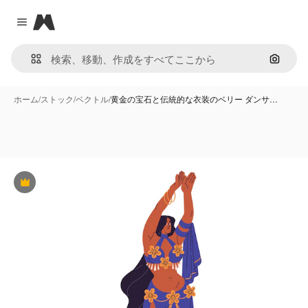
Magnific
Close menu
画像で
ホーム
/
ストック
/
ベクトル
/
黄金の宝石と伝統的な衣装のベリー ダンサ…
Premium