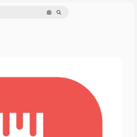
画像で検索
検索