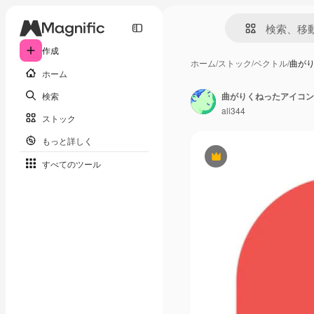
作成
ホーム
/
ストック
/
ベクトル
/
曲が
ホーム
検索
曲がりくねったアイコン
ali344
ストック
もっと詳しく
Premium
すべてのツール