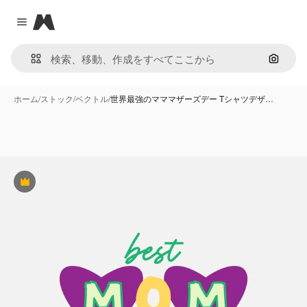
Magnific
Close menu
画像で
ホーム
/
ストック
/
ベクトル
/
世界最強のマママザーズデー Tシャツデザ…
Premium