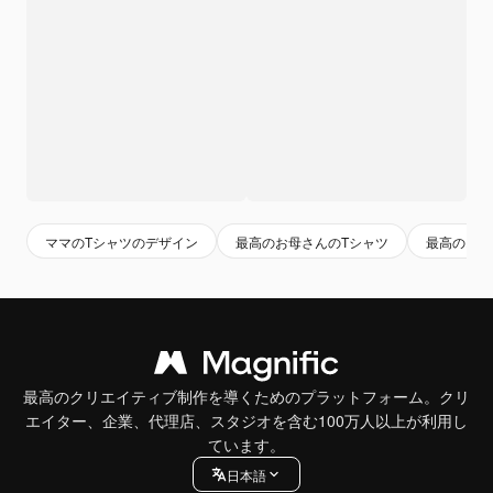
ママのTシャツのデザイン
最高のお母さんのTシャツ
最高のお母
最高のクリエイティブ制作を導くためのプラットフォーム。クリ
エイター、企業、代理店、スタジオを含む100万人以上が利用し
ています。
日本語