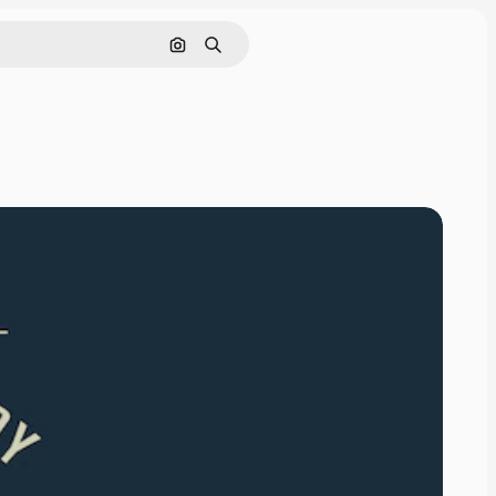
画像で検索
検索