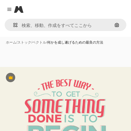
Magnific
Close menu
画像で
ホーム
/
ストック
/
ベクトル
/
何かを成し遂げるための最良の方法
Premium